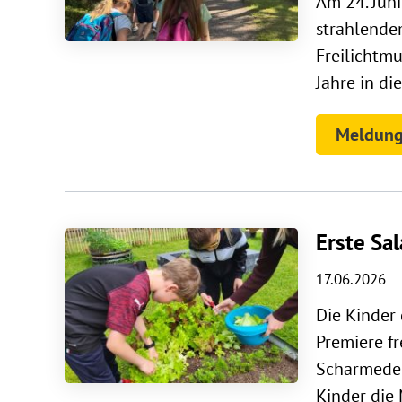
Am 24. Juni
strahlende
Freilichtm
Jahre in di
Meldung
Erste Sa
17.06.2026
Die Kinder
Premiere f
Scharmede s
Kinder die M